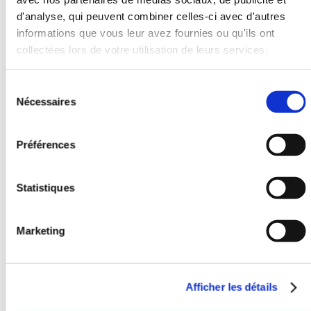
d'analyse, qui peuvent combiner celles-ci avec d'autres
informations que vous leur avez fournies ou qu'ils ont
collectées lors de votre utilisation de leurs services.
S
Nécessaires
é
l
e
Préférences
c
t
i
Statistiques
o
n
Marketing
d
u
Le Vetiver, une
c
Afficher les détails
o
plante aux
n