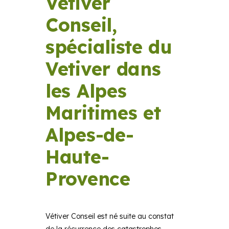
Vetiver
Conseil,
spécialiste du
Vetiver dans
les Alpes
Maritimes et
Alpes-de-
Haute-
Provence
Vétiver Conseil est né suite au constat
de la récurrence des catastrophes