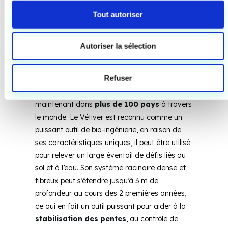
s
nombreux
Tout autoriser
e
n
avantages
t
Autoriser la sélection
e
Le
Vétiver
(Chrysopogon zizanioides) est une
m
Refuser
espèce végétale tropicale et subtropicale
e
unique originaire d’Inde, mais qui existe
n
maintenant dans
plus de 100 pays
à travers
t
le monde. Le Vétiver est reconnu comme un
puissant outil de bio-ingénierie, en raison de
ses caractéristiques uniques, il peut être utilisé
pour relever un large éventail de défis liés au
sol et à l’eau. Son système racinaire dense et
fibreux peut s’étendre jusqu’à 3 m de
profondeur au cours des 2 premières années,
ce qui en fait un outil puissant pour aider à la
stabilisation des pentes
, au contrôle de