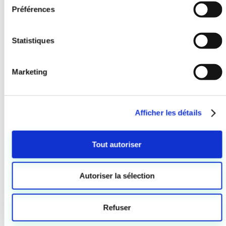
e
Préférences
c
t
i
Statistiques
o
n
Marketing
d
u
c
Afficher les détails
o
n
s
Tout autoriser
e
n
t
Autoriser la sélection
e
m
Refuser
e
n