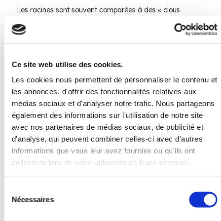
Les racines sont souvent comparées à des « clous
vivants » puisqu’ils permettent de
fixer les sols
.
Les racines de la plante sont
plus résistantes
que la
plupart des racines d’arbres. En effet, le degré de
Ce site web utilise des cookies.
résistance de ses racines équivaut à un cinquième de
celui de l’acier doux.
Les cookies nous permettent de personnaliser le contenu et
les annonces, d'offrir des fonctionnalités relatives aux
médias sociaux et d'analyser notre trafic. Nous partageons
également des informations sur l'utilisation de notre site
avec nos partenaires de médias sociaux, de publicité et
d'analyse, qui peuvent combiner celles-ci avec d'autres
informations que vous leur avez fournies ou qu'ils ont
collectées lors de votre utilisation de leurs services.
S
Nécessaires
é
l