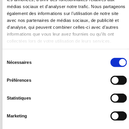
médias sociaux et d'analyser notre trafic. Nous partageons
également des informations sur l'utilisation de notre site
avec nos partenaires de médias sociaux, de publicité et
d'analyse, qui peuvent combiner celles-ci avec d'autres
informations que vous leur avez fournies ou qu'ils ont
collectées lors de votre utilisation de leurs services.
S
Nécessaires
é
l
e
Préférences
c
t
i
Statistiques
o
n
Marketing
d
u